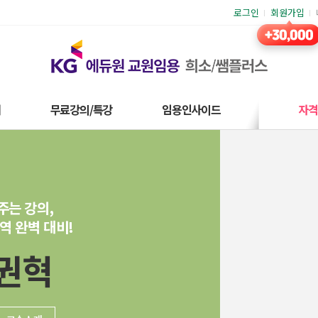
로그인
회원가입
재
무료강의/특강
임용인사이드
자
주는 강의,
역 완벽 대비!
권혁