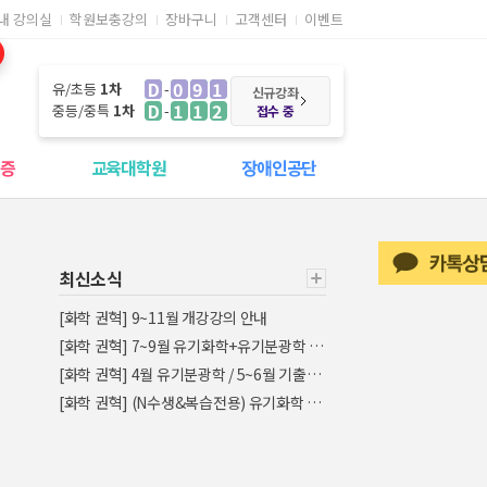
내 강의실
학원보충강의
장바구니
고객센터
이벤트
D
091
유/초등
1차
신규강좌
D
112
중등/중특
1차
접수 중
격증
교육대학원
장애인공단
최신소식
[화학 권혁] 9~11월 개강강의 안내
[화학 권혁] 7~9월 유기화학+유기분광학 실전문제풀이반 개강안내
[화학 권혁] 4월 유기분광학 / 5~6월 기출문제풀이반 개강안내
[화학 권혁] (N수생&복습전용) 유기화학 통합이론 강의 오픈 안내