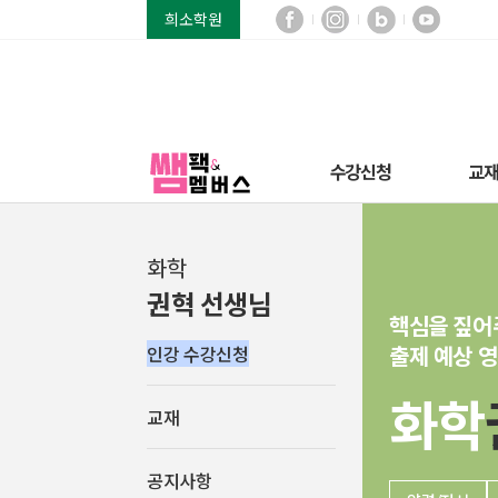
희소학원
수강신청
교
화학
권혁 선생님
핵심을 짚어
출제 예상 영
인강 수강신청
화학
교재
공지사항