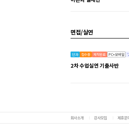
면접/실연
단과
접수중
제작완료
PC+모바일
2차 수업실연 기출사반
회사소개
강사모집
제휴문