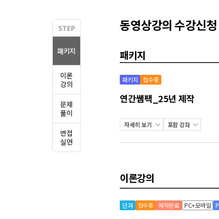
동영상강의 수강신청
STEP
패키지
패키지
이론
패키지
접수중
강의
연간쌤팩_25년 제작
문제
풀이
자세히 보기
포함 강좌
면접
실연
이론강의
단과
접수중
제작완료
PC+모바일