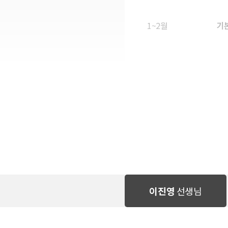
1~2월
기
3~4월
종
이진영
선생님