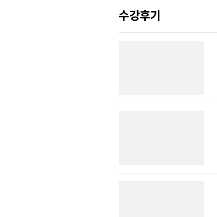
수강후기
5~6월
종
4~6월
기