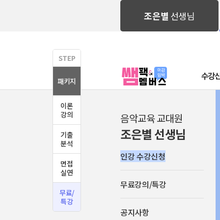
희소학원
조은별
선생님
STEP
수강
패키지
이론
강의
음악교육 교대원
조은별 선생님
기출
분석
인강 수강신청
면접
실연
무료강의/특강
무료/
특강
공지사항