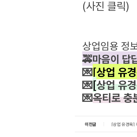
(
사진 클릭
)
상업임용 정보
🚕
마음이
답
💌
[상업 유
💌
[
상
업
유
경
💌
옥
티로
충
이전글
[상업 유경옥] 옥