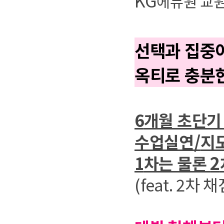
KG
에듀원 교
2~4월
이론
선택과 집중
옥티로 충분
4~6월
이론
6
개월 초단기
/
수업실연
지
2
1
차는 물론
7월
기출분석
(feat. 2
차 채