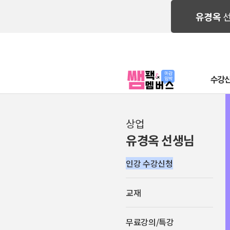
희소학원
유경옥
수강
상업
유경옥 선생님
인강 수강신청
교재
무료강의/특강