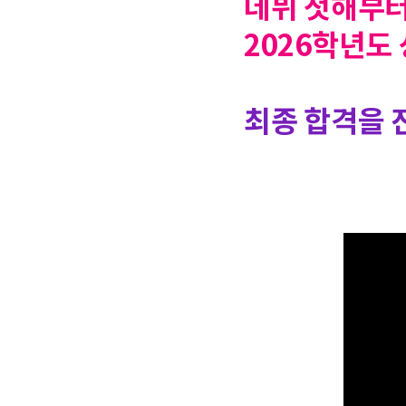
데뷔 첫해부터
2026
학년도 
8월
특강
최종 합격을 
9~10월
모고