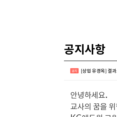
진행 월
과정
공지사항
1월
이론
[상업 유경옥] 결과
공지
.
안녕하세요
1월
특강
교사의 꿈을 