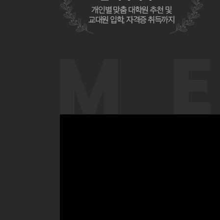
24전기 우석대 합격생
가혜멘토님의
기본, 심화, 이론강의를 들
또한
입시가 처음이라 기출특강+학업계획서
24후기 연세대, 고려대, 아주대