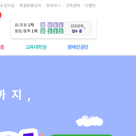
내 강의실
학원보충강의
장바구니
고객센터
이벤트
D
091
유/초등
1차
신규강좌
D
112
중등/중특
1차
접수 중
격증
교육대학원
장애인공단