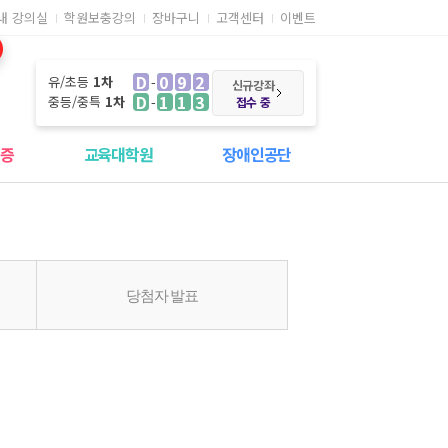
내 강의실
학원보충강의
장바구니
고객센터
이벤트
D
092
유/초등
1차
신규강좌
D
113
중등/중특
1차
접수 중
격증
교육대학원
장애인공단
당첨자 발표