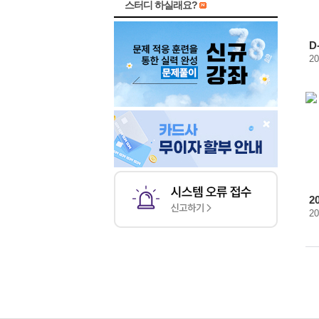
스터디 하실래요?
D
20
2
2