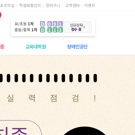
내 강의실
학원보충강의
장바구니
고객센터
이벤트
D
091
유/초등
1차
신규강좌
D
112
접수 중
중등/중특
1차
격증
교육대학원
장애인공단